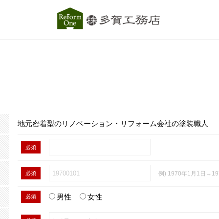
地元密着型のリノベーション・リフォーム会社の塗装職人
必須
必須
例) 1970年1月1日→19
男性
女性
必須